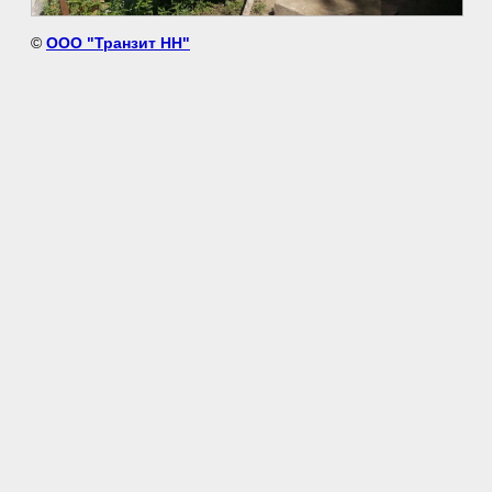
©
ООО "Транзит НН"